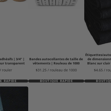
Étiquettes/auto
adhésifs | 3/4” |
Bandes autocollantes de taille de
de dimensionn
 sur transparent
vêtements | Rouleau de 1000
Blanc sur clair
Prix
Prix
/ rouler
$31.25 / rouleau de 1000
$4.65 / ro
E RAPIDE
BOUTIQUE RAPIDE
BOUTIQ