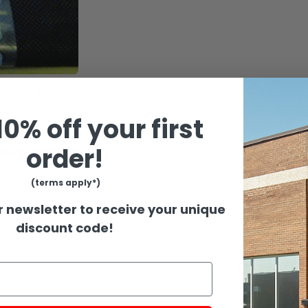
hésives de
nt | 3/4" x 4"
0% off your first
uleau de 200
order!
E RAPIDE
(terms apply*)
r newsletter to receive your unique
discount code!