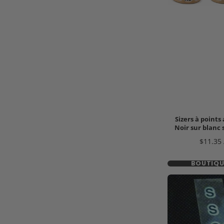
Sizers à points 
Noir sur blanc
Prix
$11.35 
BOUTIQU