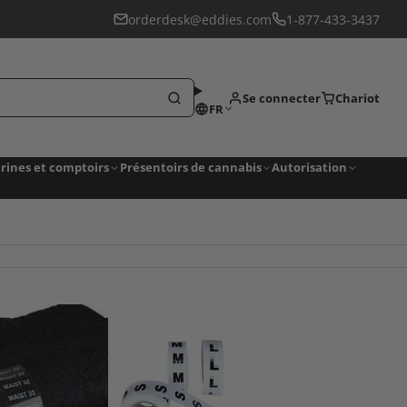
orderdesk@eddies.com
1-877-433-3437
Se connecter
Chariot
FR
trines et comptoirs
Présentoirs de cannabis
Autorisation